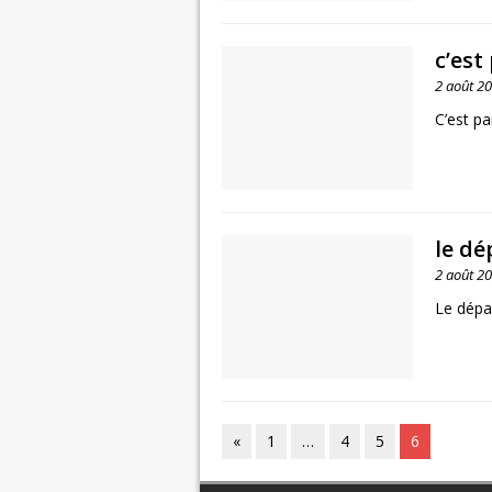
c’est
2 août 2
C’est p
le dé
2 août 2
Le dép
«
1
…
4
5
6