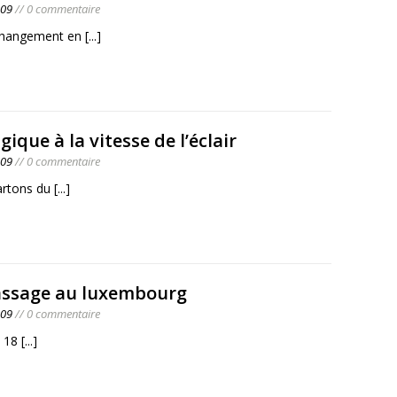
009
// 0 commentaire
changement en
[...]
lgique à la vitesse de l’éclair
009
// 0 commentaire
artons du
[...]
assage au luxembourg
009
// 0 commentaire
e 18
[...]