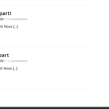
 parti
009
// 0 commentaire
arti Nous
[...]
part
009
// 1 commentaire
art Nous
[...]