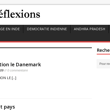
GE EN INDE
DEMOCRATIE INDIENNE
ANDHRA PRADESH
Reche
ction le Danemark
009
// 0 commentaire
ION LE
[...]
at pays